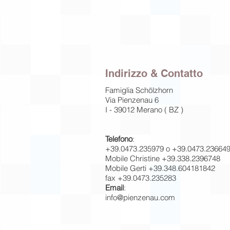
Indirizzo & Contatto
Famiglia Schölzhorn
Via Pienzenau 6
I - 39012 Merano ( BZ )
Telefono
:
+39.0473.235979 o +39.0473.23664
Mobile Christine +39.338.2396748
Mobile Gerti +39.348.604181842
fax +39.0473.235283
Email
:
info@pienzenau.com