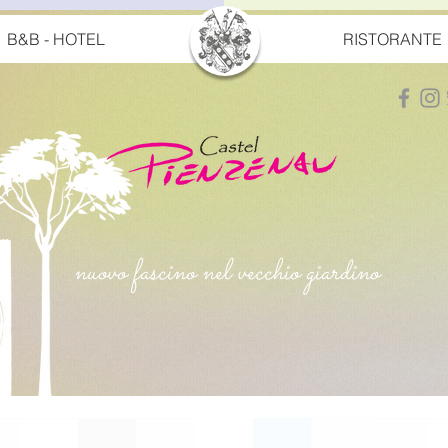
B&B - HOTEL
RISTORANTE
nuovo fascino nel vecchio giardino