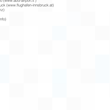
o (
www.abd-airport.it
)
uck (www.flughafen-innsbruck.at)
mz)
info)