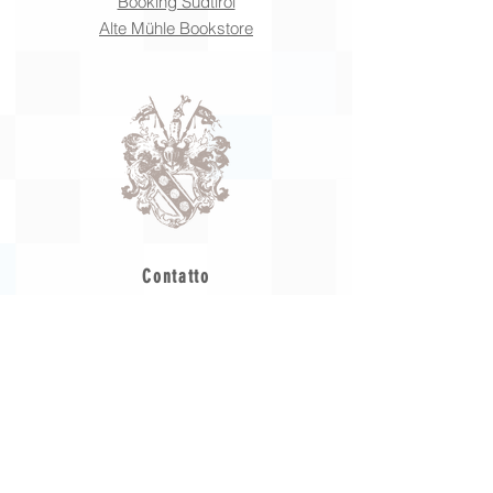
Booking Südtirol
Alte Mühle Bookstore
Contatto
Castel Pienzenau
Via Pienzenau 6
39012 Merano
Alto Adige
(I)
Tel:
+39 0473 235979
Mail:
info@pienzenau.com