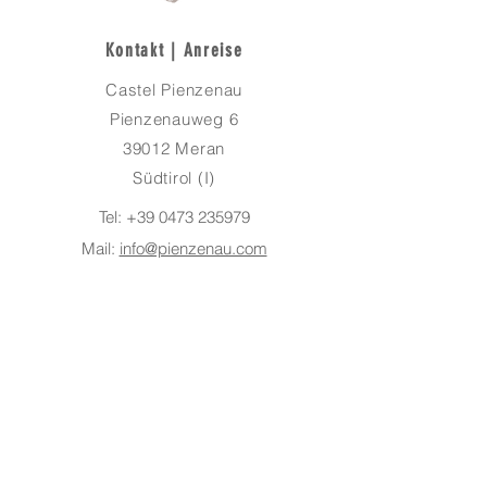
Kontakt | Anreise
Castel Pienzenau
Pienzenauweg 6
39012 Meran
Südtirol (I)
Tel:
+39 0473 235979
Mail:
info@pienzenau.com
Der Weg zu uns
(Anreise & Kontakt)
Informationen
Schloss Pienzenau
Zimmer & Appartements
Restaurant & Bistro
Veranstaltungen